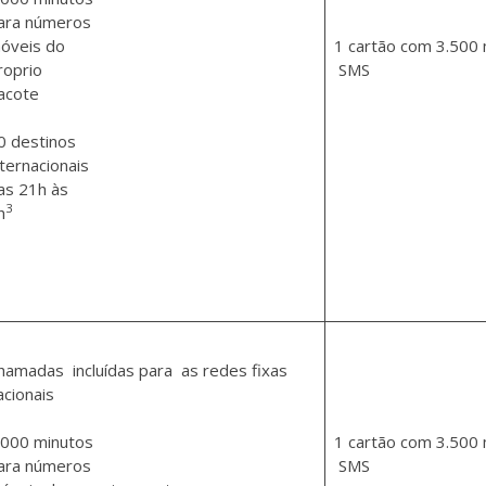
ara números
óveis do
1 cartão com 3.500 
roprio
SMS
acote
0 destinos
nternacionais
as 21h às
3
h
hamadas incluídas para as redes fixas
acionais
.000 minutos
1 cartão com 3.500 
ara números
SMS