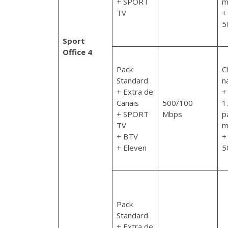
+ SPORT
m
TV
+
5
Sport
Office 4
Pack
C
Standard
n
+ Extra de
+
Canais
500/100
1
+ SPORT
Mbps
p
TV
m
+ BTV
+
+ Eleven
5
Pack
Standard
+ Extra de