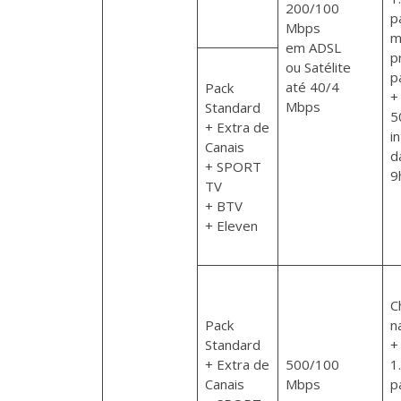
200/100
p
Mbps
m
em ADSL
p
ou Satélite
p
até 40/4
Pack
+
Mbps
Standard
5
+ Extra de
i
Canais
d
+ SPORT
9
TV
+ BTV
+ Eleven
C
Pack
n
Standard
+
+ Extra de
500/100
1
Canais
Mbps
p