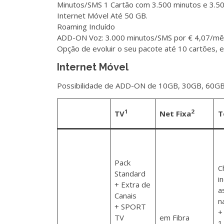
Minutos/SMS 1 Cartão com 3.500 minutos e 3.50
Internet Móvel Até 50 GB.
Roaming Incluído
ADD-ON Voz: 3.000 minutos/SMS por € 4,07/mê
Opção de evoluir o seu pacote até 10 cartões, 
Internet Móvel
Possibilidade de ADD-ON de 10GB, 30GB, 60GB o
1
2
TV
Net Fixa
T
Pack
C
Standard
i
+ Extra de
a
Canais
n
+ SPORT
+
TV
em Fibra
1