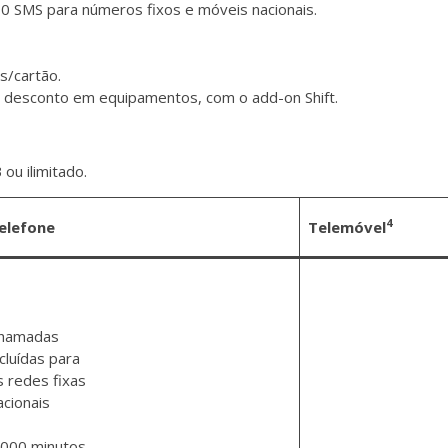
0 SMS para números fixos e móveis nacionais.
s/cartão.
e desconto em equipamentos, com o add-on Shift.
u ilimitado.
4
elefone
Telemóvel
hamadas
ncluídas para
s redes fixas
acionais
.000 minutos