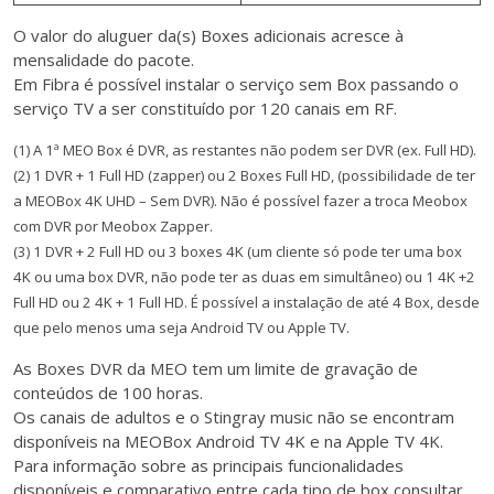
O valor do aluguer da(s) Boxes adicionais acresce à
mensalidade do pacote.
Em Fibra é possível instalar o serviço sem Box passando o
serviço TV a ser constituído por 120 canais em RF.
(1) A 1ª MEO Box é DVR, as restantes não podem ser DVR (ex. Full HD).
(2) 1 DVR + 1 Full HD (zapper) ou 2 Boxes Full HD, (possibilidade de ter
a MEOBox 4K UHD – Sem DVR). Não é possível fazer a troca Meobox
com DVR por Meobox Zapper.
(3) 1 DVR + 2 Full HD ou 3 boxes 4K (um cliente só pode ter uma box
4K ou uma box DVR, não pode ter as duas em simultâneo) ou 1 4K +2
Full HD ou 2 4K + 1 Full HD. É possível a instalação de até 4 Box, desde
que pelo menos uma seja Android TV ou Apple TV.
As Boxes DVR da MEO tem um limite de gravação de
conteúdos de 100 horas.
Os canais de adultos e o Stingray music não se encontram
disponíveis na MEOBox Android TV 4K e na Apple TV 4K.
Para informação sobre as principais funcionalidades
disponíveis e comparativo entre cada tipo de box consultar